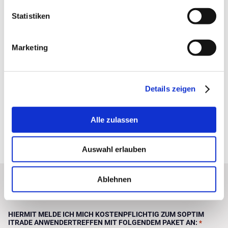
Gesprächsformat in wechselnden Gruppen
Statistiken
12:30 – 13:00
Zusammenfassung
– SOPTIM AG, Judith Kießner
Marketing
13:00 – 14:00
Mittagessen im Restaurant „Faveo“, Dorint Hotel
Details zeigen
Alle zulassen
Jetzt direkt anmelden!
Auswahl erlauben
Ablehnen
„
“ zeigt erforderliche Felder an
*
HIERMIT MELDE ICH MICH KOSTENPFLICHTIG ZUM SOPTIM
ITRADE ANWENDERTREFFEN MIT FOLGENDEM PAKET AN:
*