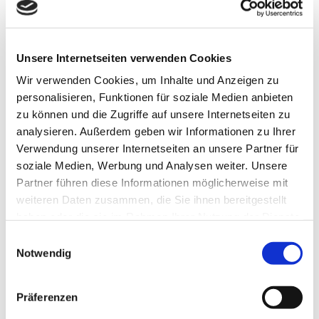
17:00
Check In
18:45
Spaziergang zur Brauerei (5 Gehminuten vom
Dorint Hotel)
Unsere Internetseiten verwenden Cookies
Wir verwenden Cookies, um Inhalte und Anzeigen zu
19:00
Abendessen in der Brauerei zur Malzmühle
personalisieren, Funktionen für soziale Medien anbieten
zu können und die Zugriffe auf unsere Internetseiten zu
21:00
Casino Abend
im Dorint Hotel
analysieren. Außerdem geben wir Informationen zu Ihrer
Verwendung unserer Internetseiten an unsere Partner für
soziale Medien, Werbung und Analysen weiter. Unsere
Partner führen diese Informationen möglicherweise mit
24. September 2026:
weiteren Daten zusammen, die Sie ihnen bereitgestellt
haben oder die sie im Rahmen Ihrer Nutzung der Dienste
09:45 – 10:00
gesammelt haben.
Einwilligungsauswahl
Rückblick und Agenda
– SOPTIM AG, Judith Kießner
Notwendig
10:00 – 12:30
Präferenzen
SOPTIM Trader´s Coffee
– interaktives