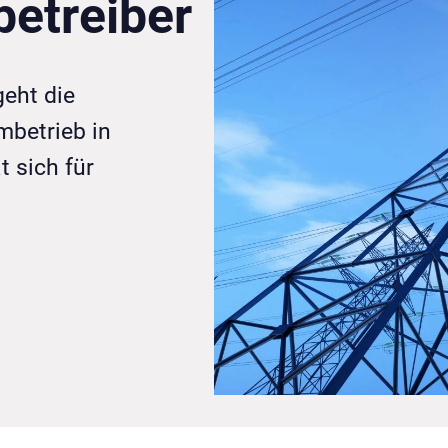
etreiber
geht die
mbetrieb in
t sich für