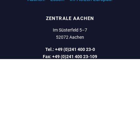
ZENTRALE AACHEN
Im Süsterfeld 5–7
52072 Aachen
Tel.:
+49 (0)241 400 23-0
Fax:
+49 (0)241 400 23-109
NIEDERLASSUNG ESSEN
Dietrich-Oppenberg-Platz 1
45127 Essen
Tel.:
+49 (0)241 400 23-0
Fax:
+49 (0)241 400 23-518
Blog
Presse
Community
Serviceportal