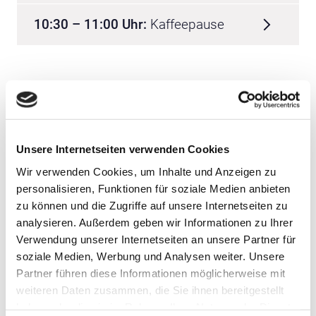
10:30 – 11:00 Uhr:
Kaffeepause
11:00 – 12:30 Uhr:
Workshops
Die Workshops laufen parallel. Daher kann in einer
Unsere Internetseiten verwenden Cookies
Session nur ein Workshop besucht werden.
[Hinweis: Die Anmeldung zu einem Workshop wird zu
Wir verwenden Cookies, um Inhalte und Anzeigen zu
personalisieren, Funktionen für soziale Medien anbieten
einem späteren Zeitpunkt abgefragt.]
zu können und die Zugriffe auf unsere Internetseiten zu
analysieren. Außerdem geben wir Informationen zu Ihrer
Verbräuche verstehen – Wie gut
Verwendung unserer Internetseiten an unsere Partner für
sind Ihre iMSys-Prognosen?
soziale Medien, Werbung und Analysen weiter. Unsere
Partner führen diese Informationen möglicherweise mit
weiteren Daten zusammen, die Sie ihnen bereitgestellt
Next Steps SOPTIM
haben oder die sie im Rahmen Ihrer Nutzung der Dienste
Geschäftskundenportal – Mitreden.