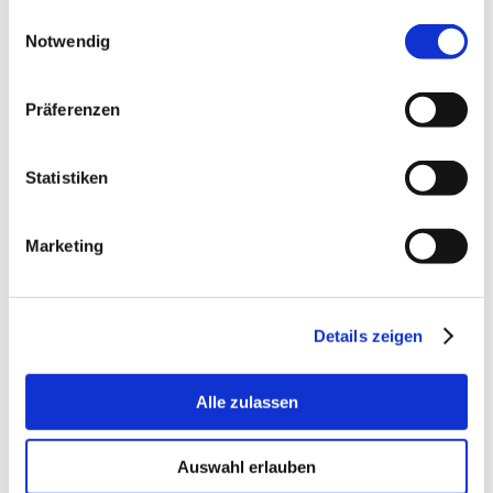
gesammelt haben.
Einwilligungsauswahl
Mitgestalten.
Notwendig
Power BI Desktop: Der
Präferenzen
Praxiseinstieg in modernes
Reporting
Statistiken
Marketing
12:45 – 13:00 Uhr:
Wrap-up:
Zusammenfassung des
Anwendertreffens
Details zeigen
13:00 – 14:00 Uhr:
Ausklang beim
Alle zulassen
Networking-Lunch und Abreise
Auswahl erlauben