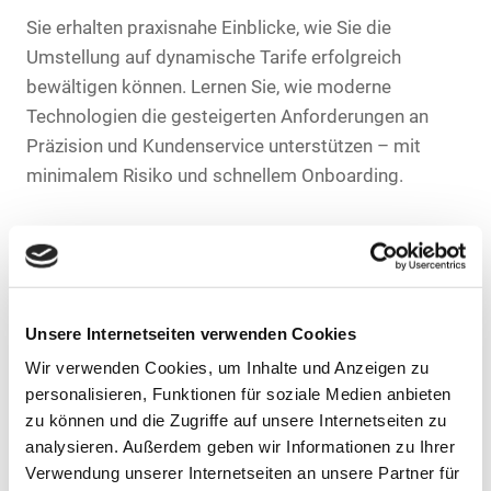
Sie erhalten praxisnahe Einblicke, wie Sie die
Umstellung auf dynamische Tarife erfolgreich
bewältigen können. Lernen Sie, wie moderne
Technologien die gesteigerten Anforderungen an
Präzision und Kundenservice unterstützen – mit
minimalem Risiko und schnellem Onboarding.
Teilnehmerkreis
Unsere Internetseiten verwenden Cookies
Das Webinar richtet sich an Stadtwerke und
Wir verwenden Cookies, um Inhalte und Anzeigen zu
Stromlieferanten, die vor der Herausforderung
personalisieren, Funktionen für soziale Medien anbieten
stehen, dynamische Tarife einzuführen und ihr
zu können und die Zugriffe auf unsere Internetseiten zu
analysieren. Außerdem geben wir Informationen zu Ihrer
Commodity-Management zukunftssicher
Verwendung unserer Internetseiten an unsere Partner für
aufzustellen.