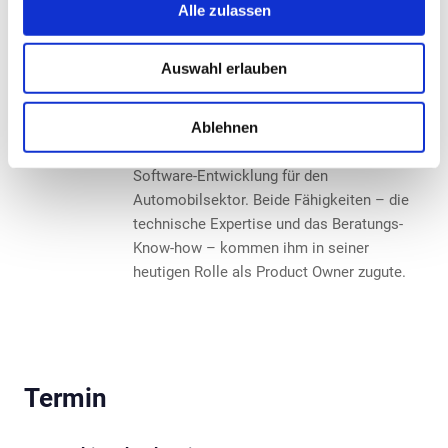
entwickelt er maßgeschneiderte Antworten
Alle zulassen
auf die Herausforderungen der Branche.
Zuvor war er fast neun Jahre lang Berater,
Auswahl erlauben
leitete IT-Projekte und entwickelte
Vertriebsprodukte, wobei er Kunden im
Ablehnen
Energiedatenmanagement unterstützte.
Seine beruflichen Wurzeln liegen in der
Software-Entwicklung für den
Automobilsektor. Beide Fähigkeiten – die
technische Expertise und das Beratungs-
Know-how – kommen ihm in seiner
heutigen Rolle als Product Owner zugute.
Termin