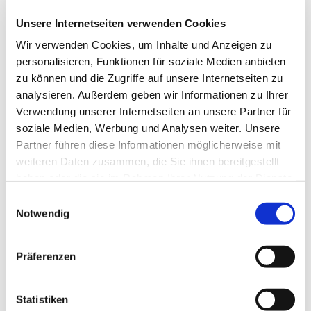
entsprechend. Daneben unterstützt MoBeV die
Unsere Internetseiten verwenden Cookies
Netzbetreiber bei den automatisierten
Wir verwenden Cookies, um Inhalte und Anzeigen zu
Datenaustausch- und Kommunikationsprozessen mit
personalisieren, Funktionen für soziale Medien anbieten
allen relevanten Marktpartnern u.a. via connect+ und
zu können und die Zugriffe auf unsere Internetseiten zu
den Umsystemen im Unternehmen.
analysieren. Außerdem geben wir Informationen zu Ihrer
Verwendung unserer Internetseiten an unsere Partner für
Dank des modularen Aufbaus kann MoBeV an die
soziale Medien, Werbung und Analysen weiter. Unsere
unternehmensspezifischen Anforderungen
Partner führen diese Informationen möglicherweise mit
angepasst werden. Kleinere Verteilnetzbetreiber
weiteren Daten zusammen, die Sie ihnen bereitgestellt
werden mit dem Basismodul optimal unterstützt. Für
haben oder die sie im Rahmen Ihrer Nutzung der Dienste
Netzbetreiber mit ausgeprägtem
gesammelt haben.
Einwilligungsauswahl
Notwendig
Engpassmanagement oder einer höheren,
dargebotsabhängigen Stromeinspeisung bietet
MoBeV passgenaue Ausbaustufen. Ebenso können
Präferenzen
vor- oder nachgelagerte Prozesse, wie
Erzeugungsprognosen, Bilanzierung und Abrechnung,
Statistiken
mit Zusatzmodulen integriert werden.