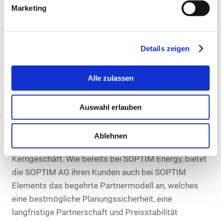
die SOPTIM AG sicher und ausschließlich in
Marketing
Rechenzentren in Deutschland und Westeuropa ohne
Zugriff aus den USA.
Details zeigen
Attraktive Services und Preismodelle
Alle zulassen
Abrundend bietet das Aachener Unternehmen die
Möglichkeit der vollständigen Übernahme des
Auswahl erlauben
Betriebs der Software. So entfällt für Kunden Betrieb,
Hardwareanschaffung, Aufbau von IT-Know-how und
Ablehnen
ermöglicht damit die Konzentration auf das
Kerngeschäft. Wie bereits bei SOPTIM Energy, bietet
die SOPTIM AG ihren Kunden auch bei SOPTIM
Elements das begehrte Partnermodell an, welches
eine bestmögliche Planungssicherheit, eine
langfristige Partnerschaft und Preisstabilität