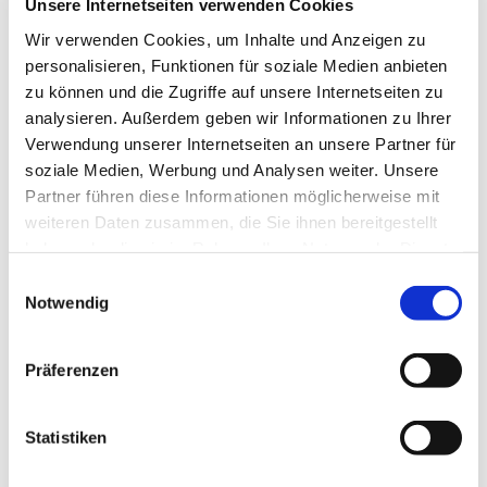
Unsere Internetseiten verwenden Cookies
unsere Kunden von höchsten IT-
Wir verwenden Cookies, um Inhalte und Anzeigen zu
Sicherheitsstandards, performanten
personalisieren, Funktionen für soziale Medien anbieten
Prozesslaufzeiten und umfangreichen innovativen
zu können und die Zugriffe auf unsere Internetseiten zu
Diensten und Ressourcen“, sagt Nico Vondegracht,
analysieren. Außerdem geben wir Informationen zu Ihrer
Prokurist der SOPTIM AG. „So können wir uns
Verwendung unserer Internetseiten an unsere Partner für
soziale Medien, Werbung und Analysen weiter. Unsere
stärker auf die Bereitstellung fachlicher Lösungen
Partner führen diese Informationen möglicherweise mit
konzentrieren.“
weiteren Daten zusammen, die Sie ihnen bereitgestellt
haben oder die sie im Rahmen Ihrer Nutzung der Dienste
Mit dem neuen Konzept lassen sich Anforderungen
gesammelt haben.
an Produktanpassungen schneller umsetzen. Live-
Einwilligungsauswahl
Notwendig
Updates sorgen dafür, dass Kunden ihr
Tagesgeschäft zuverlässig, effizient und
marktkonform erfüllen können. Die kompakten
Präferenzen
Software-Tools aus Aachen setzen auf eine intuitive
Nutzerführung und erfordern geringe Einarbeitung.
Statistiken
Die hochsensiblen Energiedaten ihrer Kunden hostet