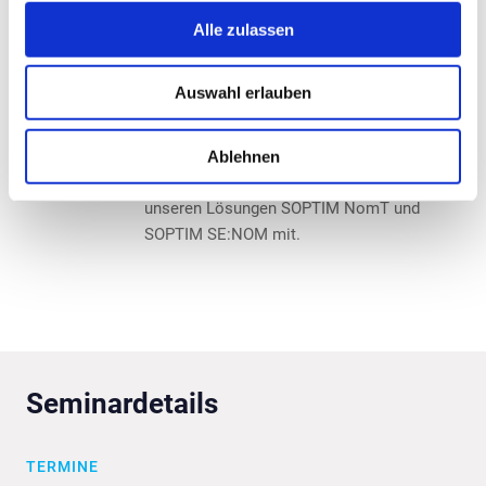
Studium direkt den Weg zur SOPTIM. Seit
2008 und mittlerweile auch als
Alle zulassen
Gruppenleiter ist er verantwortlich für die
SOPTIM Lösungen rund um das
Auswahl erlauben
Nominierungsmanagement. Nicht
verwunderlich, dass sich auch dort sein
Ablehnen
fachlicher Schwerpunkt finden lässt. Gregor
Scholtysik bringt langjährige Expertise zu
unseren Lösungen SOPTIM NomT und
SOPTIM SE:NOM mit.
Seminardetails
TERMINE