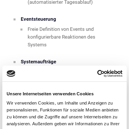
(automatisierter Tagesablauf)
Eventsteuerung
Freie Definition von Events und
konfigurierbare Reaktionen des
Systems
Systemaufträge
Ausführung zeitgesteuerter Jobs
(weitergehende Unterstützung des
Tagesablaufs)
Unsere Internetseiten verwenden Cookies
Wir verwenden Cookies, um Inhalte und Anzeigen zu
Systemmonitor
personalisieren, Funktionen für soziale Medien anbieten
Permanenter, aktueller Überblick zur
zu können und die Zugriffe auf unsere Internetseiten zu
Verfügbarkeit aller möglichen
analysieren. Außerdem geben wir Informationen zu Ihrer