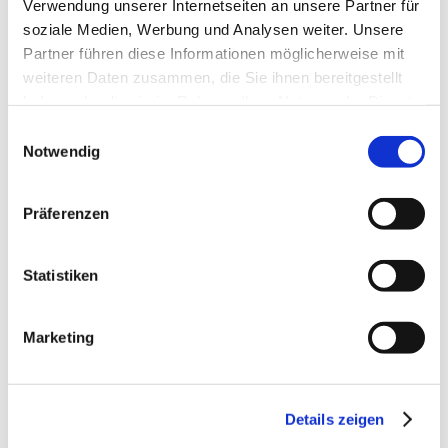
Kommunikationswege
Verwendung unserer Internetseiten an unsere Partner für
soziale Medien, Werbung und Analysen weiter. Unsere
Frühzeitiges Aufzeigen von
Partner führen diese Informationen möglicherweise mit
Kommunikationsproblemen
weiteren Daten zusammen, die Sie ihnen bereitgestellt
haben oder die sie im Rahmen Ihrer Nutzung der Dienste
Korrekturdialog
gesammelt haben.
Einwilligungsauswahl
Notwendig
Schnelle Veränderung einzelner Werte
Mengen durch alte akzeptierte Mengen
Präferenzen
ersetzen
Nominierungskompensation
Statistiken
Schnelle Übernahme der Partnerwerte
bei Unstimmigkeiten
Marketing
EDI-Profileditor
Details zeigen
Individuelle Parametrierung von Feldern