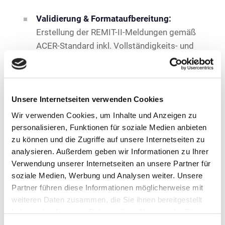
Validierung & Formataufbereitung:
Erstellung der REMIT-II-Meldungen gemäß
ACER-Standard inkl. Vollständigkeits- und
Plausibilitätsprüfung.
Lebenszyklus-Updates &
Delegationsberichte:
Unterstützung für
Unsere Internetseiten verwenden Cookies
Handelsupdates, Delegationsreports und
Wir verwenden Cookies, um Inhalte und Anzeigen zu
manuelle Ergänzungen via Eingabemaske
personalisieren, Funktionen für soziale Medien anbieten
oder Excel-Upload.
zu können und die Zugriffe auf unsere Internetseiten zu
Revisionssichere Protokollierung:
analysieren. Außerdem geben wir Informationen zu Ihrer
Vollständiges Logging aller übertragenen
Verwendung unserer Internetseiten an unsere Partner für
Daten und Statusrückmeldungen zur
soziale Medien, Werbung und Analysen weiter. Unsere
Nachvollziehbarkeit im Prüfungsfall.
Partner führen diese Informationen möglicherweise mit
weiteren Daten zusammen, die Sie ihnen bereitgestellt
haben oder die sie im Rahmen Ihrer Nutzung der Dienste
gesammelt haben.