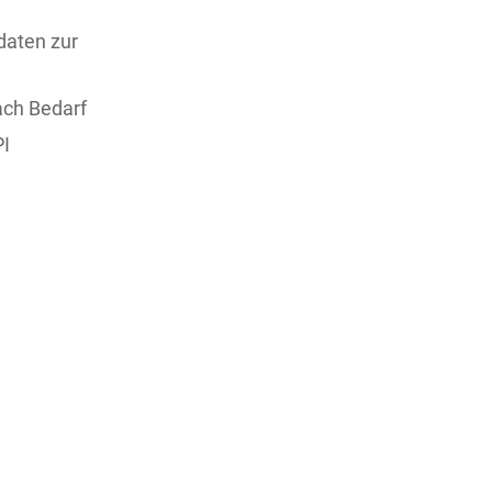
daten zur
ach Bedarf
PI