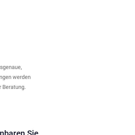
ssgenaue,
sungen werden
 Beratung.
nbaren Sie