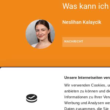
Was kann ich 
Neslihan Kalaycik
Nachricht
(erforderlich)
Unsere Internetseiten ve
Wir verwenden Cookies, um
anbieten zu können und die
Informationen zu Ihrer Ver
Aachen.
Essen.
Im Herzen Europas.
Werbung und Analysen weit
Daten zusammen, die Sie i