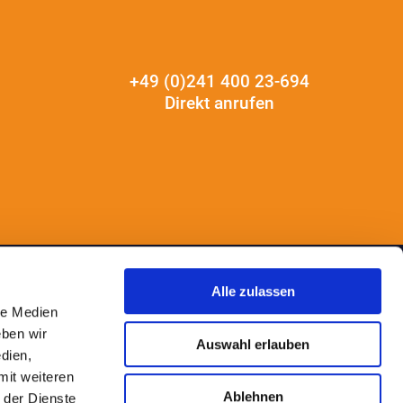
+49 (0)241 400 23-694
Direkt anrufen
Alle zulassen
le Medien
NTRALE AACHEN
NIEDERLASSUNG ESSEN
eben wir
Auswahl erlauben
Süsterfeld 5–7
Dietrich-Oppenberg-Platz 1
dien,
072 Aachen
45127 Essen
mit weiteren
Ablehnen
 der Dienste