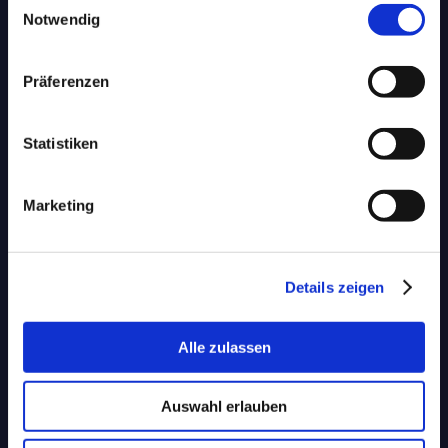
Notwendig
Aachen.
Essen.
Im Herzen Europas.
Präferenzen
ZENTRALE AACHEN
Statistiken
Im Süsterfeld 5–7
52072 Aachen
Marketing
Tel.:
+49 (0)241 400 23-0
Fax:
+49 (0)241 400 23-109
NIEDERLASSUNG ESSEN
Details zeigen
Dietrich-Oppenberg-Platz 1
45127 Essen
Alle zulassen
Tel.:
+49 (0)241 400 23-0
Fax:
+49 (0)241 400 23-518
Auswahl erlauben