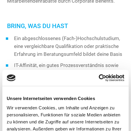
Mitarbeitendenrabatte durch Corporate Benefits.
BRING, WAS DU HAST
Ein abgeschlossenes (Fach-)Hochschulstudium,
eine vergleichbare Qualifikation oder praktische
Erfahrung im Beratungsumfeld bildet deine Basis
IT-Affinität, ein gutes Prozessverständnis sowie
die Fähigkeit, komplexe Sachverhalte zielgerichtet
und verständlich zu vermitteln, zeichnen dich aus
Du arbeitest eigenverantwortlich, denkst
Unsere Internetseiten verwenden Cookies
analytisch und gehst Herausforderungen
lösungsorientiert an, mit dem Anspruch, Dinge
Wir verwenden Cookies, um Inhalte und Anzeigen zu
personalisieren, Funktionen für soziale Medien anbieten
aktiv zu gestalten und nachhaltig zu verbessern
zu können und die Zugriffe auf unsere Internetseiten zu
Idealerweise kennst du die Energiewirtschaft
analysieren. Außerdem geben wir Informationen zu Ihrer