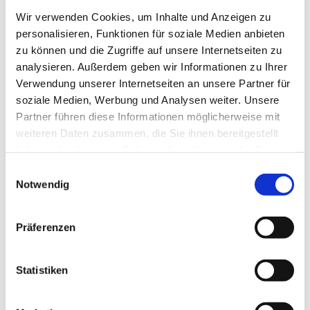
auch Positionsdaten müssen historisch
Wir verwenden Cookies, um Inhalte und Anzeigen zu
vollständig und korrekt sein.
personalisieren, Funktionen für soziale Medien anbieten
zu können und die Zugriffe auf unsere Internetseiten zu
Man kann mehr oder weniger Aufwand betreiben, um
analysieren. Außerdem geben wir Informationen zu Ihrer
den einzelnen Punkten zu begegnen. Am wichtigsten
Verwendung unserer Internetseiten an unsere Partner für
ist sicherlich, sich dieser Schwierigkeiten und deren
soziale Medien, Werbung und Analysen weiter. Unsere
Partner führen diese Informationen möglicherweise mit
Implikationen bewusst zu sein. So lassen sich die
weiteren Daten zusammen, die Sie ihnen bereitgestellt
richtigen Schlüsse aus dem Backtesting ziehen –
haben oder die sie im Rahmen Ihrer Nutzung der Dienste
und die Methode hat einen Mehrwert und unterstützt
gesammelt haben.
Einwilligungsauswahl
bei der Suche nach der passenden Strategie.
Notwendig
Anwendungstipps
Präferenzen
Was muss nun also beachtet werden, damit ich von
den Vorteilen des Backtesting auch im Stromhandel
Statistiken
profitiere?