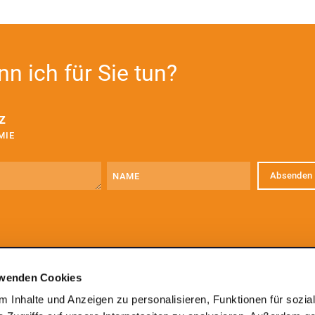
n ich für Sie tun?
z
MIE
Name
E-
Mail
(erforderlich)
rwenden Cookies
 Inhalte und Anzeigen zu personalisieren, Funktionen für sozia
ZE